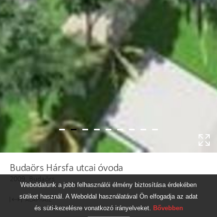
Budaörs Hársfa utcai óvoda
2009, Budaörs
Weboldalunk a jobb felhasználói élmény biztosítása érdekében
sütiket használ. A Weboldal használatával Ön elfogadja az adat
ALAPRAJZ
és süti-kezelésre vonatkozó irányelveket.
Bővebben