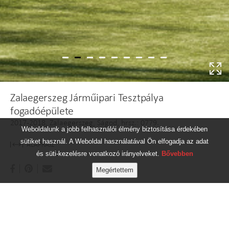
Zalaegerszeg Járműipari Tesztpálya
fogadóépülete
2017-2018, Zalaegerszeg, Ságod, hrsz.: 0779.
Weboldalunk a jobb felhasználói élmény biztosítása érdekében
sütiket használ. A Weboldal használatával Ön elfogadja az adat
ALAPRAJZ
és süti-kezelésre vonatkozó irányelveket.
Bővebben
Vezető tervező:
Noll Tamás, Madzin Attila