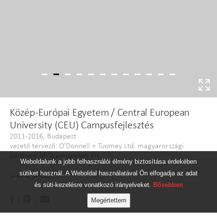
Közép-Európai Egyetem / Central European
University (CEU) Campusfejlesztés
2011-2016, Budapest
vezető tervező: O’Donnell + Tuomey Ltd. magyarországi
partnere M-Teampannon Kft.
Weboldalunk a jobb felhasználói élmény biztosítása érdekében
sütiket használ. A Weboldal használatával Ön elfogadja az adat
ALAPRAJZ
és süti-kezelésre vonatkozó irányelveket.
Bővebben