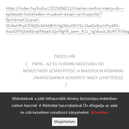
https://index.hu/kultur/2025/06/11/charles-renfro-interju-ds-r-
epiteszet-kozlekedesi-muzeum-eszaki-jarmujavito/?
fbclid=IwY2xjawK-
NkdleHRuA2FlbQIxMAABHlnlgIXbvJOhY5LrDwQx8vcInPjs4Rh-
AwJIOYhGbK65rqKfNyeExQxFYgF9_aem_R2s_VgVkaoL3tcRF7k7ke
ÖSSZES HÍR
EMYA - AZ ÉV EURÓPAI MÚZEUMA DÍJ
NEMZETKÖZI SZTÁRÉPÍTÉSZ: A MASZKULIN KŐBÁNYAI
JÁRMŰCSARNOK BUDAPEST NAGY LEHETŐSÉGE
Weboldalunk a jobb felhasználói élmény biztosítása érdekében
sütiket használ. A Weboldal használatával Ön elfogadja az adat
és süti-kezelésre vonatkozó irányelveket.
Bővebben